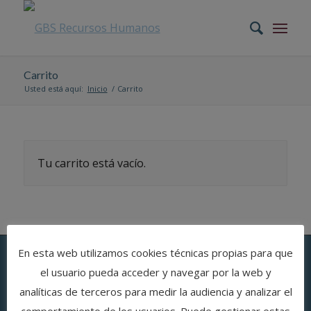
Carrito
Usted está aquí:
Inicio
/
Carrito
Tu carrito está vacío.
En esta web utilizamos cookies técnicas propias para que
el usuario pueda acceder y navegar por la web y
Síguenos en
analíticas de terceros para medir la audiencia y analizar el
comportamiento de los usuarios. Puede gestionar estas