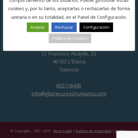
cookies y, por lo tanto, aceptarlas o rechazarlas de forma
unitaria o en su totalidad, en el Panel de Configuración.
Aceptar
Rechazar
Configuración
¡Somos tu consultoría de selección de personal
Política de Cookies
en Valencia!
C/ Francisco Alcayde, 25
46183 L’Eliana
Valencia
655118445
info@gbsrecursoshumanos.com
© Copyright - GBS - 2019 -
Aviso Legal
|
Política de privacidad
|
Política