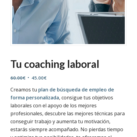
Tu coaching laboral
El
El
60.00
€
45.00
€
precio
precio
Creamos tu
plan de búsqueda de empleo de
original
actual
forma personalizada
, consigue tus objetivos
era:
es:
laborales con el apoyo de los mejores
60.00€.
45.00€.
profesionales, descubre las mejores técnicas para
conseguir trabajo y aumenta tu motivación,
estarás siempre acompañado. No pierdas tiempo