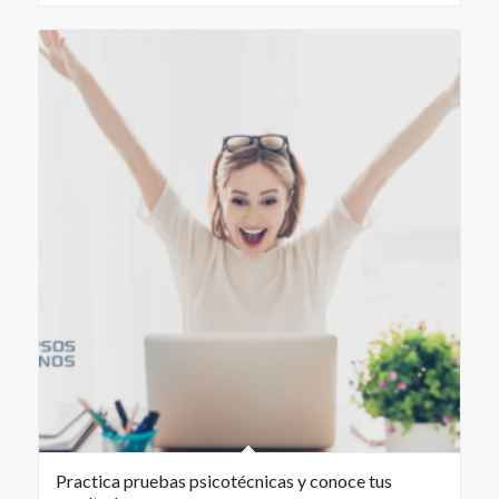
60.00€.
45.00€.
Practica pruebas psicotécnicas y conoce tus