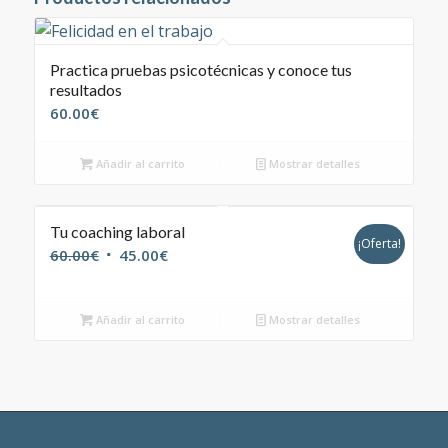
Practica pruebas psicotécnicas y conoce tus
resultados
60.00
€
Añadir al carrito
Mostrar detalles
Tu coaching laboral
¡Oferta!
El
El
60.00
€
45.00
€
precio
precio
original
actual
Añadir al carrito
Mostrar detalles
era:
es:
60.00€.
45.00€.