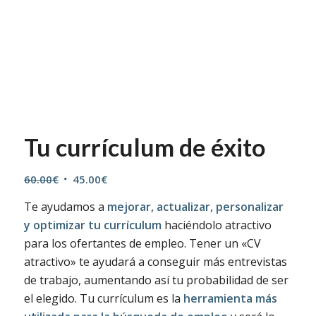
Tu currículum de éxito
El
El
60.00
€
45.00
€
precio
precio
Te ayudamos a
mejorar, actualizar, personalizar
original
actual
y optimizar tu currículum
haciéndolo atractivo
era:
es:
para los ofertantes de empleo. Tener un «CV
60.00€.
45.00€.
atractivo» te ayudará a conseguir más entrevistas
de trabajo, aumentando así tu probabilidad de ser
el elegido. Tu currículum es la
herramienta más