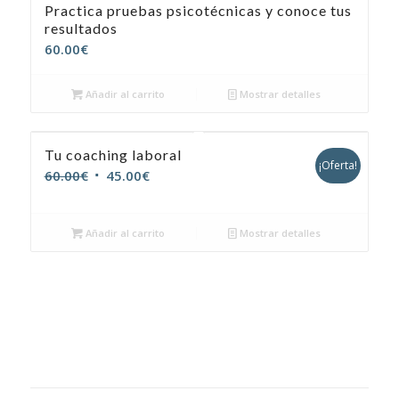
Practica pruebas psicotécnicas y conoce tus
resultados
60.00
€
Añadir al carrito
Mostrar detalles
Tu coaching laboral
¡Oferta!
El
El
60.00
€
45.00
€
precio
precio
original
actual
Añadir al carrito
Mostrar detalles
era:
es:
60.00€.
45.00€.