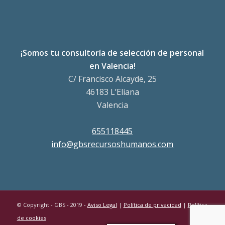
¡Somos tu consultoría de selección de personal
en Valencia!
C/ Francisco Alcayde, 25
46183 L’Eliana
Valencia
655118445
info@gbsrecursoshumanos.com
© Copyright - GBS - 2019 -
Aviso Legal
|
Política de privacidad
|
Política
de cookies