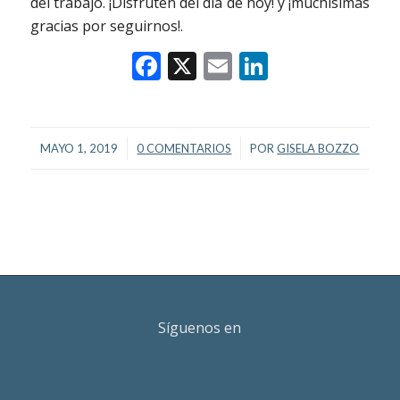
del trabajo. ¡Disfruten del día de hoy! y ¡muchísimas
gracias por seguirnos!.
Facebook
X
Email
LinkedIn
/
/
MAYO 1, 2019
0 COMENTARIOS
POR
GISELA BOZZO
Síguenos en