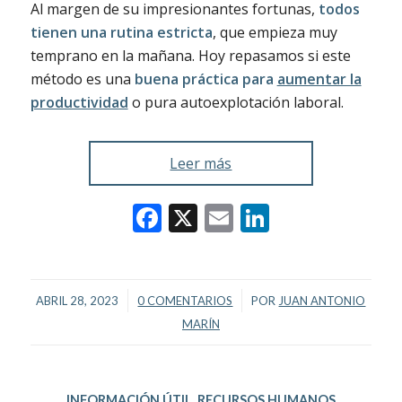
Al margen de su impresionantes fortunas,
todos
tienen una rutina estricta
, que empieza muy
temprano en la mañana. Hoy repasamos si este
método es una
buena práctica para
aumentar la
productividad
o pura autoexplotación laboral.
Leer más
Facebook
X
Email
LinkedIn
/
/
ABRIL 28, 2023
0 COMENTARIOS
POR
JUAN ANTONIO
MARÍN
INFORMACIÓN ÚTIL
,
RECURSOS HUMANOS