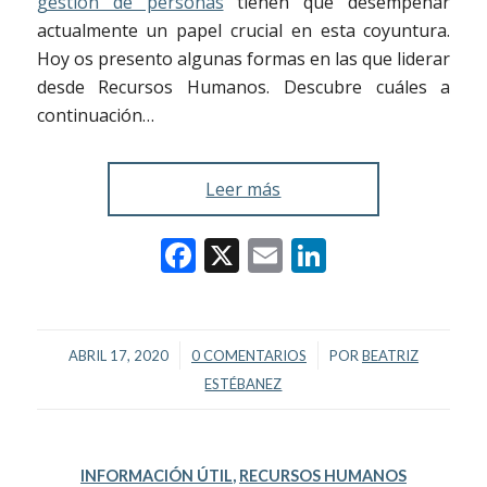
gestión de personas
tienen que desempeñar
actualmente un papel crucial en esta coyuntura.
Hoy os presento algunas formas en las que liderar
desde Recursos Humanos. Descubre cuáles a
continuación…
Leer más
Facebook
X
Email
LinkedIn
/
/
ABRIL 17, 2020
0 COMENTARIOS
POR
BEATRIZ
ESTÉBANEZ
INFORMACIÓN ÚTIL
,
RECURSOS HUMANOS