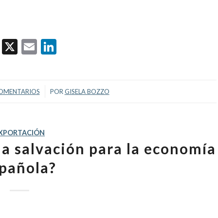
Facebook
X
Email
LinkedIn
/
COMENTARIOS
POR
GISELA BOZZO
XPORTACIÓN
la salvación para la economía
pañola?