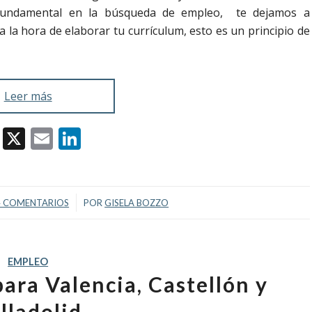
y fundamental en la búsqueda de empleo, te dejamos a
 la hora de elaborar tu currículum, esto es un principio de
Leer más
Facebook
X
Email
LinkedIn
/
4 COMENTARIOS
POR
GISELA BOZZO
EMPLEO
ara Valencia, Castellón y
lladolid