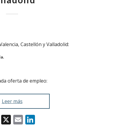
lencia, Castellón y Valladolid:
a.
ada oferta de empleo:
Leer más
Facebook
X
Email
LinkedIn