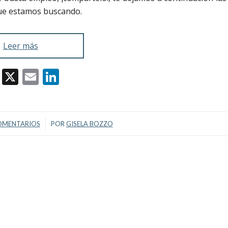
 que estamos buscando.
Leer más
Facebook
X
Email
LinkedIn
/
OMENTARIOS
POR
GISELA BOZZO