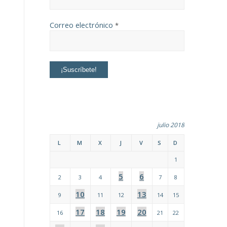
Correo electrónico
*
julio 2018
L
M
X
J
V
S
D
1
5
6
2
3
4
7
8
10
13
9
11
12
14
15
17
18
19
20
16
21
22