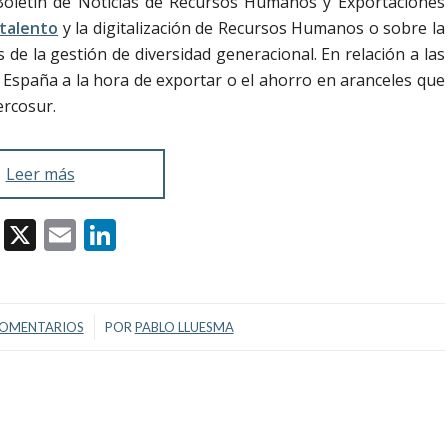
oletín de Noticias de Recursos Humanos y Exportaciones
 talento
y la digitalización de Recursos Humanos o sobre la
s de la gestión de diversidad generacional.
En relación a las
 España a la hora de exportar o el ahorro en aranceles que
ercosur.
Leer más
Facebook
X
Email
LinkedIn
/
COMENTARIOS
POR
PABLO LLUESMA