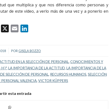
ctitud que multiplica y que nos diferencia como personas y
rutar de este vídeo, a verlo más de una vez y a ponerlo en
Facebook
X
Email
LinkedIn
2018
POR
GISELA BOZZO
ACTITUD EN LA SELECCIÓN DE PERSONAL
,
CONOCIMIENTOS Y
 H )*
,
LA IMPORTANCIA DE LA ACTITUD
,
LA IMPORTANCIA DE LA
DE SELECCIÓN DE PERSONAL
,
RECURSOS HUMANOS
,
SELECCIÓN
E PERSONAL VALENCIA
,
VICTOR KÜPPERS
tir esta entrada