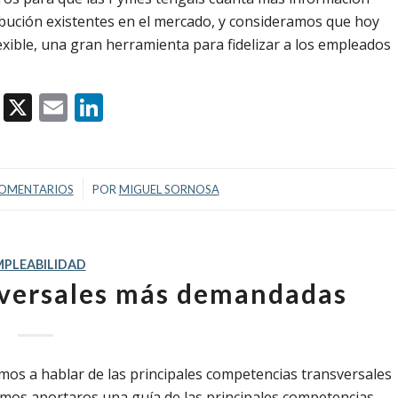
ribución existentes en el mercado, y consideramos que hoy
lexible, una gran herramienta para fidelizar a los empleados
Facebook
X
Email
LinkedIn
/
COMENTARIOS
POR
MIGUEL SORNOSA
MPLEABILIDAD
versales más demandadas
s a hablar de las principales competencias transversales
eremos aportaros una guía de las principales competencias