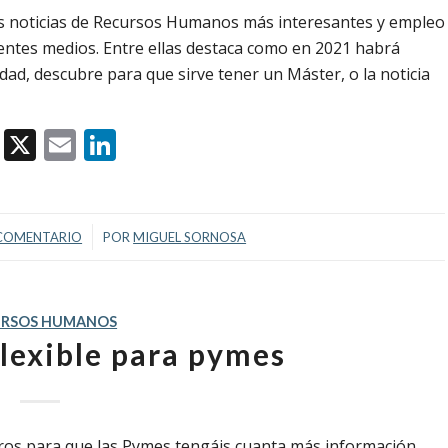
s noticias de Recursos Humanos más interesantes y empleo
rentes medios. Entre ellas destaca como en 2021 habrá
dad, descubre para que sirve tener un Máster, o la noticia
Facebook
X
Email
LinkedIn
/
COMENTARIO
POR
MIGUEL SORNOSA
URSOS HUMANOS
flexible para pymes
s para que las Pymes tengáis cuanta más información