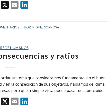
Facebook
X
Email
LinkedIn
/
OMENTARIOS
POR
MIGUEL SORNOSA
URSOS HUMANOS
consecuencias y ratios
rdar un tema que consideramos fundamental en el buen
 y en la consecución de sus objetivos, hablamos del clima
presas pero que a simple vista puede pasar desapercibido.
Facebook
X
Email
LinkedIn