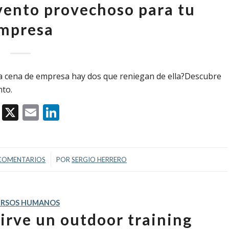
evento provechoso para tu
mpresa
la cena de empresa hay dos que reniegan de ella?Descubre
nto.
Facebook
X
Email
LinkedIn
/
COMENTARIOS
POR
SERGIO HERRERO
URSOS HUMANOS
sirve un outdoor training