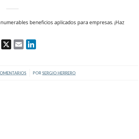
nnumerables beneficios aplicados para empresas. ¡Haz
Facebook
X
Email
LinkedIn
/
COMENTARIOS
POR
SERGIO HERRERO