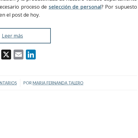
ecesario proceso de
selección de persona
l
? Por supuesto
n el post de hoy.
Leer más
Facebook
X
Email
LinkedIn
/
NTARIOS
POR
MARIA FERNANDA TALERO