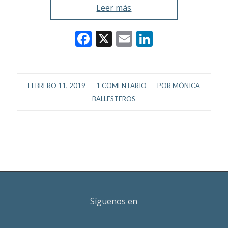
Leer más
Facebook
X
Email
LinkedIn
/
/
FEBRERO 11, 2019
1 COMENTARIO
POR
MÓNICA
BALLESTEROS
Síguenos en