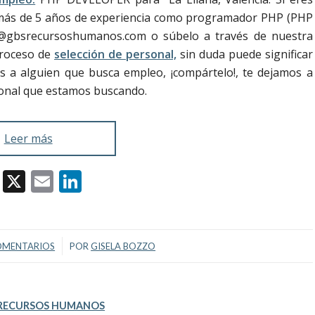
es más de 5 años de experiencia como programador PHP (PHP
@gbsrecursoshumanos.com o súbelo a través de nuestra
proceso de
selección de personal,
sin duda puede significar
s a alguien que busca empleo, ¡compártelo!, te dejamos a
esional que estamos buscando.
Leer más
Facebook
X
Email
LinkedIn
/
OMENTARIOS
POR
GISELA BOZZO
RECURSOS HUMANOS