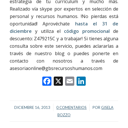
estrategia de tu currículum y mucho más.
Realizado vía skype por expertos en selección de
personal y recursos humanos. !No pierdas está
oportunidad! Aprovéchate
hasta el 31 de
diciembre
y utiliza el
código promocional
de
descuento: Z479215C y a trabajar! Si tienes alguna
consulta sobre este servicio, puedes aclararlas a
través de nuestro blog o puedes ponerte en
contacto con nosotros a través de
asesoriaonline@gbsrecursoshumanos.com
Facebook
X
Email
LinkedIn
/
/
DICIEMBRE 16, 2013
0 COMENTARIOS
POR
GISELA
BOZZO