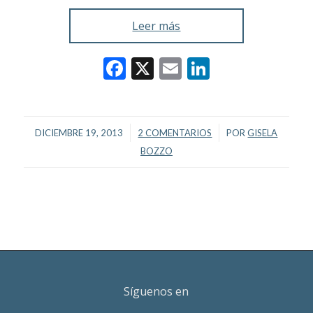
Leer más
Facebook
X
Email
LinkedIn
/
/
DICIEMBRE 19, 2013
2 COMENTARIOS
POR
GISELA
BOZZO
Síguenos en