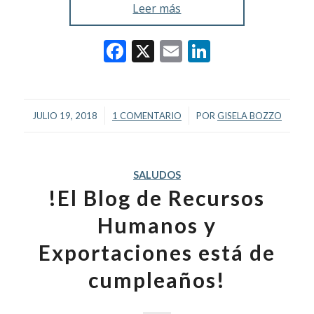
Leer más
Facebook
X
Email
LinkedIn
/
/
JULIO 19, 2018
1 COMENTARIO
POR
GISELA BOZZO
SALUDOS
!El Blog de Recursos
Humanos y
Exportaciones está de
cumpleaños!