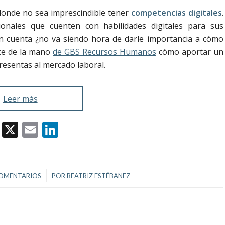
donde no sea imprescindible tener
competencias digitales
.
ionales que cuenten con habilidades digitales para sus
en cuenta ¿no va siendo hora de darle importancia a cómo
oce de la mano
de GBS Recursos Humanos
cómo aportar un
presentas al mercado laboral.
Leer más
Facebook
X
Email
LinkedIn
/
COMENTARIOS
POR
BEATRIZ ESTÉBANEZ