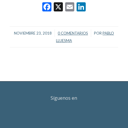
Facebook
X
Email
LinkedIn
/
/
NOVIEMBRE 23, 2018
0 COMENTARIOS
POR
PABLO
LLUESMA
Síguenos en