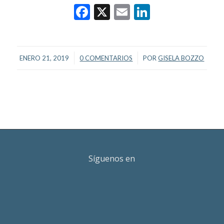
Facebook
X
Email
LinkedIn
/
/
ENERO 21, 2019
0 COMENTARIOS
POR
GISELA BOZZO
Síguenos en