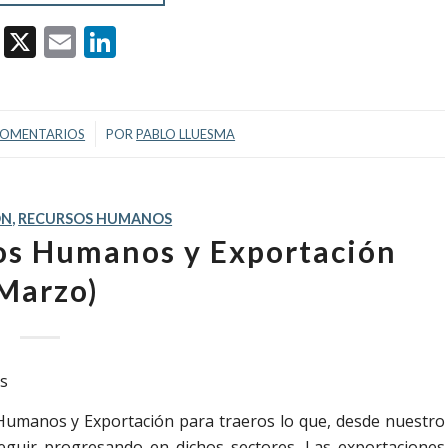
Facebook
X
Email
LinkedIn
/
COMENTARIOS
POR
PABLO LLUESMA
ÓN
,
RECURSOS HUMANOS
sos Humanos y Exportación
Marzo)
Humanos y Exportación para traeros lo que, desde nuestro
seguir progresando en dichos sectores. Las exportaciones