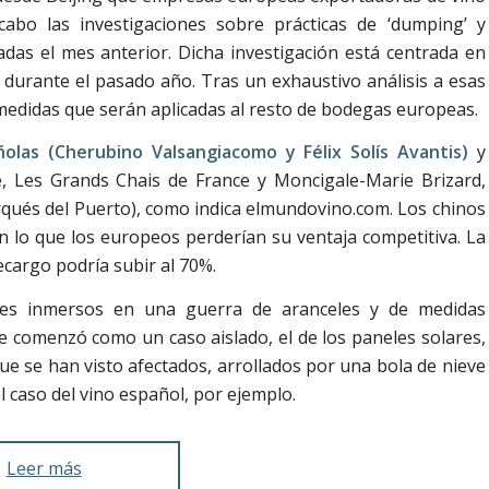
cabo las investigaciones sobre prácticas de ‘dumping’ y
das el mes anterior. Dicha investigación está centrada en
urante el pasado año. Tras un exhaustivo análisis a esas
 medidas que serán aplicadas al resto de bodegas europeas.
olas (Cherubino Valsangiacomo y Félix Solís Avantis)
y
e, Les Grands Chais de France y Moncigale-Marie Brizard,
rqués del Puerto), como indica elmundovino.com. Los chinos
n lo que los europeos perderían su ventaja competitiva. La
ecargo podría subir al 70%.
ses inmersos en una guerra de aranceles y de medidas
e comenzó como un caso aislado, el de los paneles solares,
e se han visto afectados, arrollados por una bola de nieve
 caso del vino español, por ejemplo.
Leer más