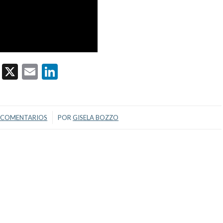
Facebook
X
Email
LinkedIn
/
 COMENTARIOS
POR
GISELA BOZZO