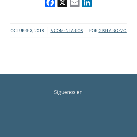
Facebook
X
Email
LinkedIn
/
/
OCTUBRE 3, 2018
6 COMENTARIOS
POR
GISELA BOZZO
Síguenos en