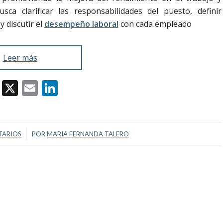
sca clarificar las responsabilidades del puesto, definir
 discutir el
desempeño laboral
con cada empleado
Leer más
Facebook
X
Email
LinkedIn
TARIOS
POR
MARIA FERNANDA TALERO