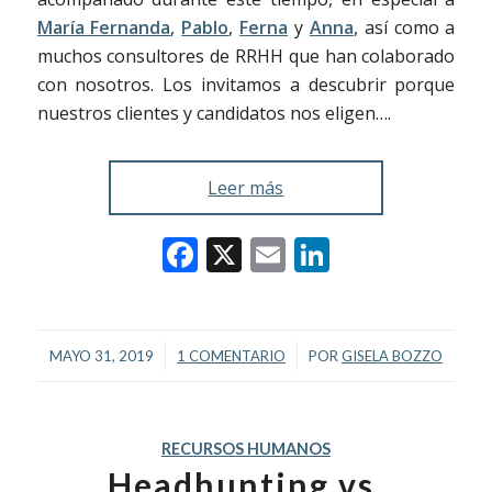
María Fernanda
,
Pablo
,
Ferna
y
Anna
,
así como a
muchos consultores de RRHH que han colaborado
con nosotros. Los invitamos a descubrir porque
nuestros clientes y candidatos nos eligen….
Leer más
Facebook
X
Email
LinkedIn
/
/
MAYO 31, 2019
1 COMENTARIO
POR
GISELA BOZZO
RECURSOS HUMANOS
Headhunting vs.