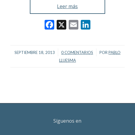
Leer más
Facebook
X
Email
LinkedIn
/
/
SEPTIEMBRE 18, 2013
0 COMENTARIOS
POR
PABLO
LLUESMA
Síguenos en