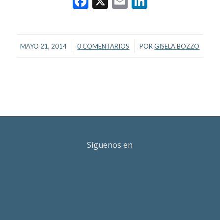
Facebook
X
Email
LinkedIn
/
/
MAYO 21, 2014
0 COMENTARIOS
POR
GISELA BOZZO
Síguenos en