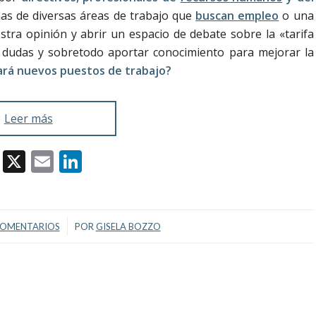
as de diversas áreas de trabajo que
buscan empleo
o una
stra opinión y abrir un espacio de debate sobre la «tarifa
r dudas y sobretodo aportar conocimiento para mejorar la
eará nuevos puestos de trabajo?
Leer más
Facebook
X
Email
LinkedIn
/
COMENTARIOS
POR
GISELA BOZZO