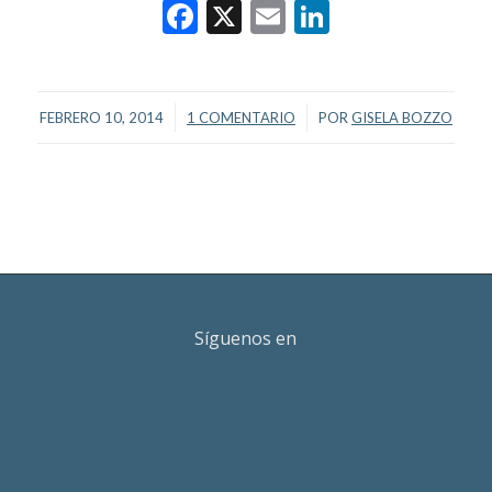
Facebook
X
Email
LinkedIn
/
/
FEBRERO 10, 2014
1 COMENTARIO
POR
GISELA BOZZO
Síguenos en