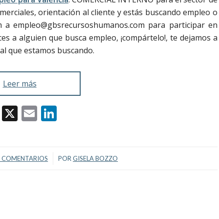
omerciales, orientación al cliente y estás buscando empleo o
um a empleo@gbsrecursoshumanos.com para participar en
es a alguien que busca empleo, ¡compártelo!, te dejamos a
cial que estamos buscando.
Leer más
Facebook
X
Email
LinkedIn
/
0 COMENTARIOS
POR
GISELA BOZZO