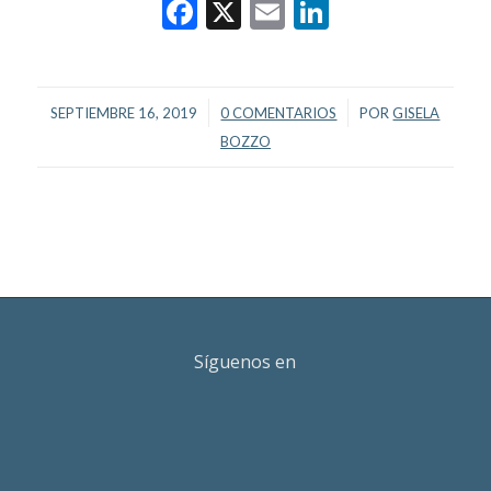
Facebook
X
Email
LinkedIn
/
/
SEPTIEMBRE 16, 2019
0 COMENTARIOS
POR
GISELA
BOZZO
Síguenos en