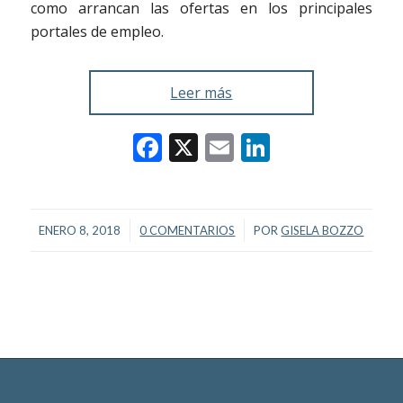
como arrancan las ofertas en los principales
portales de empleo.
Leer más
Facebook
X
Email
LinkedIn
/
/
ENERO 8, 2018
0 COMENTARIOS
POR
GISELA BOZZO