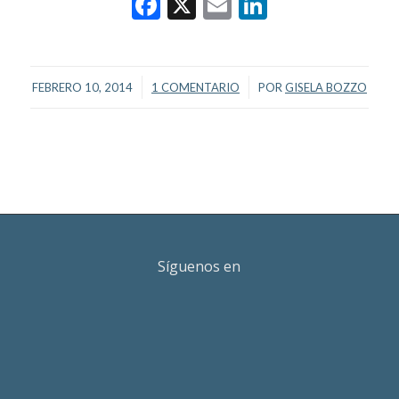
Facebook
X
Email
LinkedIn
/
/
FEBRERO 10, 2014
1 COMENTARIO
POR
GISELA BOZZO
Síguenos en