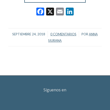
Facebook
X
Email
LinkedIn
/
/
SEPTIEMBRE 24, 2018
0 COMENTARIOS
POR
ANNA
SIURANA
Síguenos en