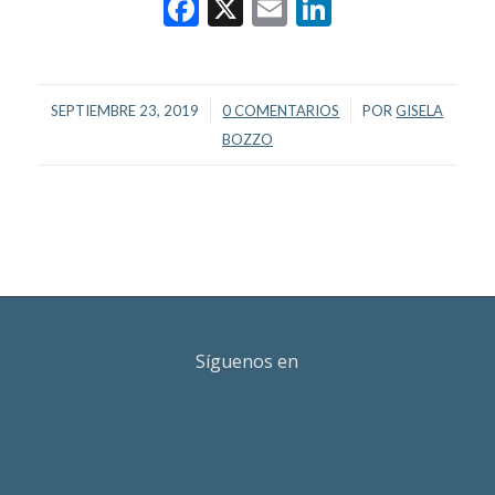
Facebook
X
Email
LinkedIn
/
/
SEPTIEMBRE 23, 2019
0 COMENTARIOS
POR
GISELA
BOZZO
Síguenos en