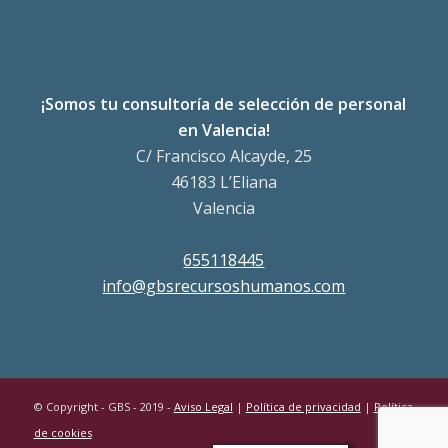
¡Somos tu consultoría de selección de personal
en Valencia!
C/ Francisco Alcayde, 25
46183 L’Eliana
Valencia
655118445
info@gbsrecursoshumanos.com
© Copyright - GBS - 2019 -
Aviso Legal
|
Política de privacidad
|
Política
de cookies