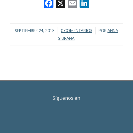
Facebook
X
Email
LinkedIn
/
/
SEPTIEMBRE 24, 2018
0 COMENTARIOS
POR
ANNA
SIURANA
Síguenos en