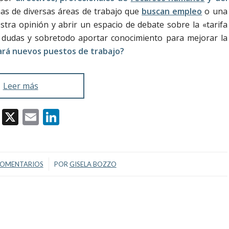
as de diversas áreas de trabajo que
buscan empleo
o una
stra opinión y abrir un espacio de debate sobre la «tarifa
r dudas y sobretodo aportar conocimiento para mejorar la
eará nuevos puestos de trabajo?
Leer más
Facebook
X
Email
LinkedIn
/
COMENTARIOS
POR
GISELA BOZZO