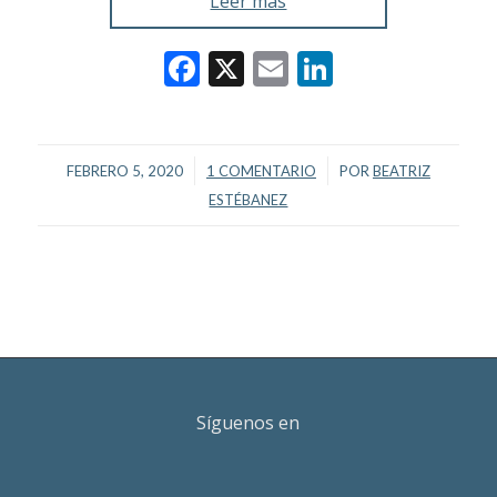
Leer más
Facebook
X
Email
LinkedIn
/
/
FEBRERO 5, 2020
1 COMENTARIO
POR
BEATRIZ
ESTÉBANEZ
Síguenos en