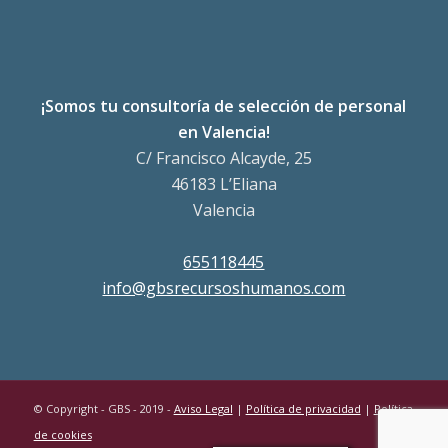
¡Somos tu consultoría de selección de personal
en Valencia!
C/ Francisco Alcayde, 25
46183 L’Eliana
Valencia
655118445
info@gbsrecursoshumanos.com
© Copyright - GBS - 2019 -
Aviso Legal
|
Política de privacidad
|
Política
de cookies