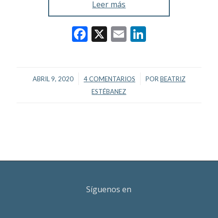
Leer más
Facebook
X
Email
LinkedIn
/
/
ABRIL 9, 2020
4 COMENTARIOS
POR
BEATRIZ
ESTÉBANEZ
Síguenos en