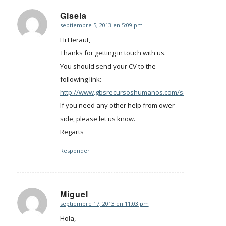
Gisela
septiembre 5, 2013 en 5:09 pm
Dice:
Hi Heraut,
Thanks for getting in touch with us.
You should send your CV to the
following link:
http://www.gbsrecursoshumanos.com/selecciondepe
If you need any other help from ower
side, please let us know.
Regarts
Responder
Miguel
septiembre 17, 2013 en 11:03 pm
Dice:
Hola,