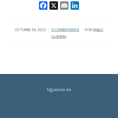
Facebook
X
Email
LinkedIn
/
/
OCTUBRE 30, 2013
0 COMENTARIOS
POR
PABLO
LLUESMA
Síguenos en