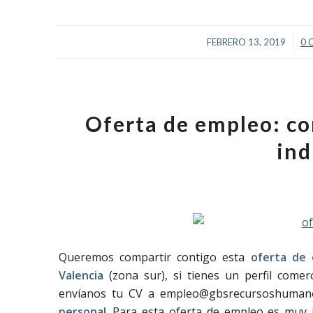
/
FEBRERO 13, 2019
0 
Oferta de empleo: co
ind
Queremos compartir contigo esta
oferta de 
Valencia
(zona sur), si tienes un perfil come
envíanos tu CV a empleo@gbsrecursoshumano
personal
. Para esta oferta de empleo es muy i