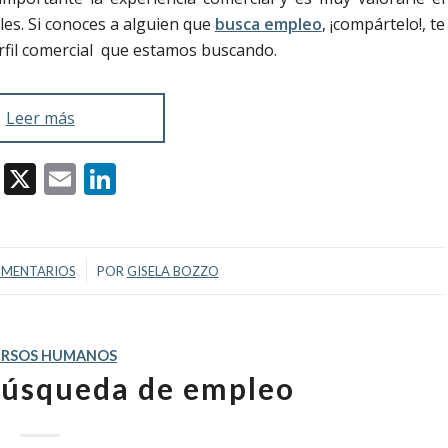
les. Si conoces a alguien que
busca empleo
, ¡compártelo!, te
erfil comercial que estamos buscando.
Leer más
Facebook
X
Email
LinkedIn
/
OMENTARIOS
POR
GISELA BOZZO
URSOS HUMANOS
búsqueda de empleo