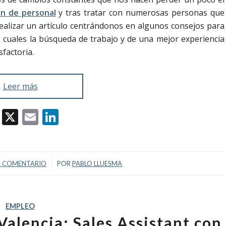
ón de personal
y tras tratar con numerosas personas que
ealizar un artículo centrándonos en algunos consejos para
s cuales la búsqueda de trabajo y de una mejor experiencia
sfactoria.
Leer más
Facebook
X
Email
LinkedIn
/
1 COMENTARIO
POR
PABLO LLUESMA
EMPLEO
Valencia: Sales Assistant con