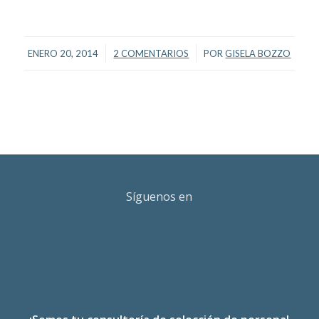
/
/
ENERO 20, 2014
2 COMENTARIOS
POR
GISELA BOZZO
Síguenos en