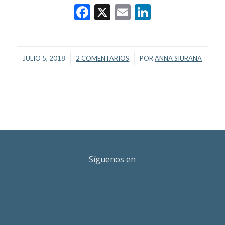
Facebook
X
Email
LinkedIn
/
/
JULIO 5, 2018
2 COMENTARIOS
POR
ANNA SIURANA
Síguenos en