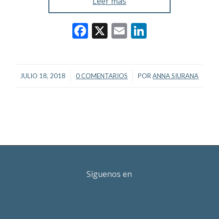
Leer más
Facebook
X
Email
LinkedIn
/
/
JULIO 18, 2018
0 COMENTARIOS
POR
ANNA SIURANA
Síguenos en