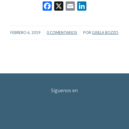
Facebook
X
Email
LinkedIn
/
/
FEBRERO 6, 2019
0 COMENTARIOS
POR
GISELA BOZZO
Síguenos en